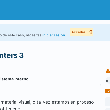
Acceder
do de este caso, necesitas
iniciar sesión
.
ters 3
Sistema Interno
mu
aterial visual, o tal vez estamos en proceso
 obtenerlo