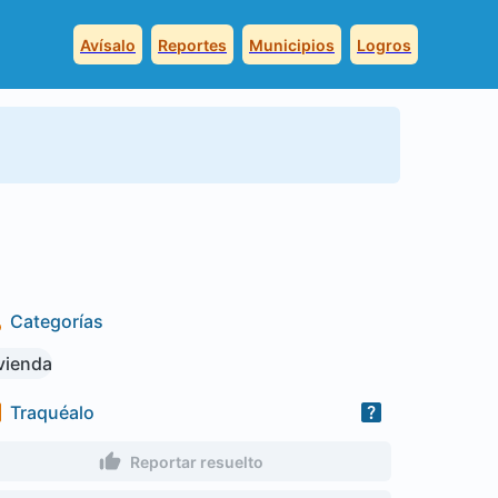
Avísalo
Reportes
Municipios
Logros
Categorías
vienda
Traquéalo
Reportar resuelto