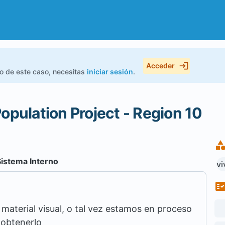
Acceder
do de este caso, necesitas
iniciar sesión
.
opulation Project - Region 10
Sistema Interno
vi
aterial visual, o tal vez estamos en proceso
 obtenerlo