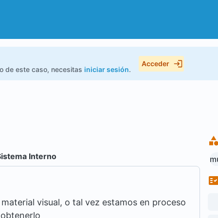
Acceder
do de este caso, necesitas
iniciar sesión
.
Sistema Interno
mu
aterial visual, o tal vez estamos en proceso
 obtenerlo