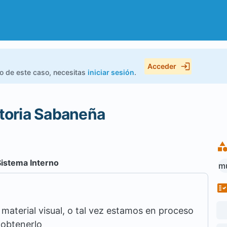
Acceder
do de este caso, necesitas
iniciar sesión
.
toria Sabaneña
Sistema Interno
mu
aterial visual, o tal vez estamos en proceso
 obtenerlo