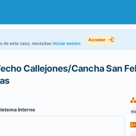
Acceder
do de este caso, necesitas
iniciar sesión
.
echo Callejones/Cancha San Fe
as
Sistema Interno
mu