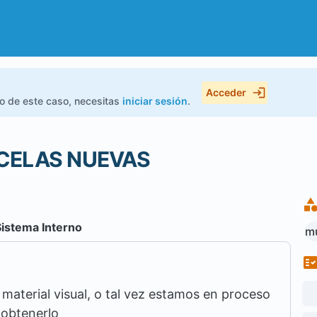
Acceder
do de este caso, necesitas
iniciar sesión
.
RCELAS NUEVAS
Sistema Interno
mu
aterial visual, o tal vez estamos en proceso
 obtenerlo