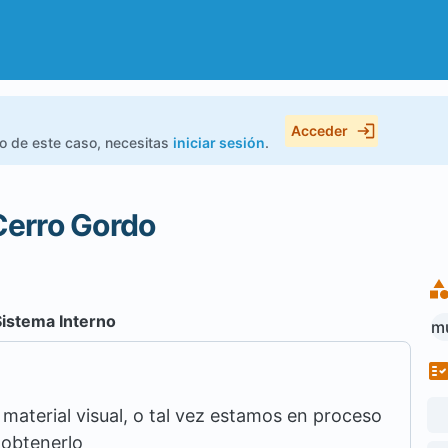
Acceder
do de este caso, necesitas
iniciar sesión
.
erro Gordo
Sistema Interno
mu
aterial visual, o tal vez estamos en proceso
 obtenerlo