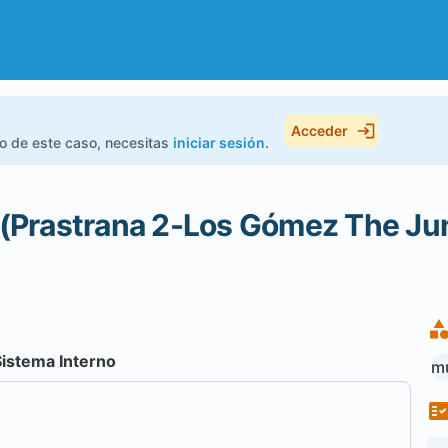
Acceder
do de este caso, necesitas
iniciar sesión
.
Prastrana 2-Los Gómez The Jun
Sistema Interno
mu