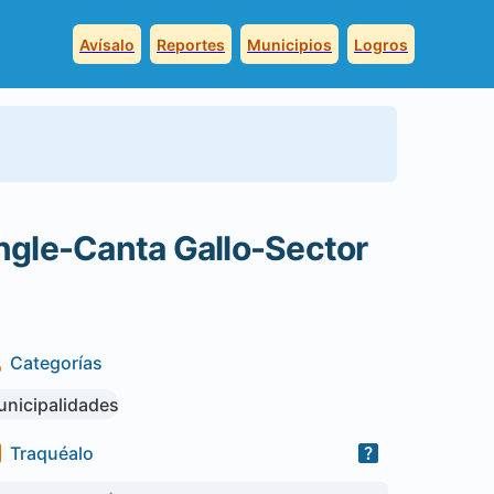
Avísalo
Reportes
Municipios
Logros
gle-Canta Gallo-Sector
Categorías
nicipalidades
Traquéalo