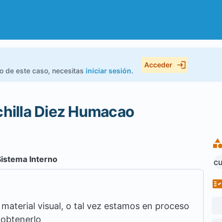
Acceder
do de este caso, necesitas
iniciar sesión
.
chilla Diez Humacao
Sistema Interno
cu
aterial visual, o tal vez estamos en proceso
 obtenerlo