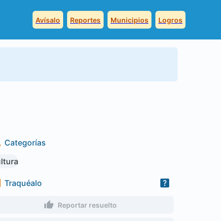
Avísalo
Reportes
Municipios
Logros
Categorías
ltura
Traquéalo
Reportar resuelto