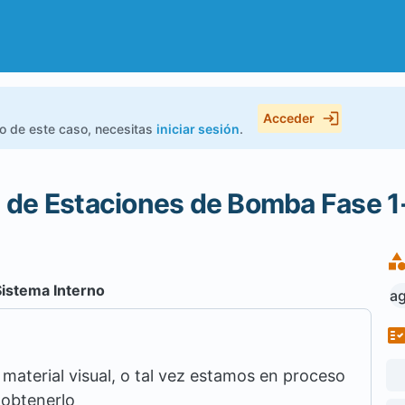
Acceder
do de este caso, necesitas
iniciar sesión
.
ón de Estaciones de Bomba Fase 
Sistema Interno
a
aterial visual, o tal vez estamos en proceso
 obtenerlo