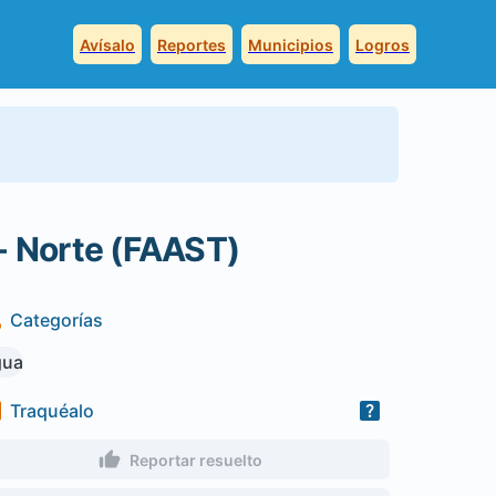
Avísalo
Reportes
Municipios
Logros
1- Norte (FAAST)
Categorías
gua
Traquéalo
Reportar resuelto