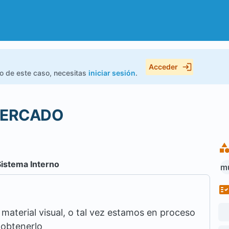
Acceder
do de este caso, necesitas
iniciar sesión
.
MERCADO
Sistema Interno
mu
aterial visual, o tal vez estamos en proceso
 obtenerlo