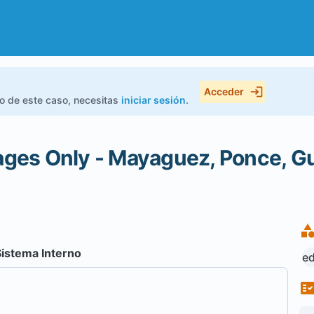
Acceder
do de este caso, necesitas
iniciar sesión
.
ges Only - Mayaguez, Ponce, 
Sistema Interno
ed