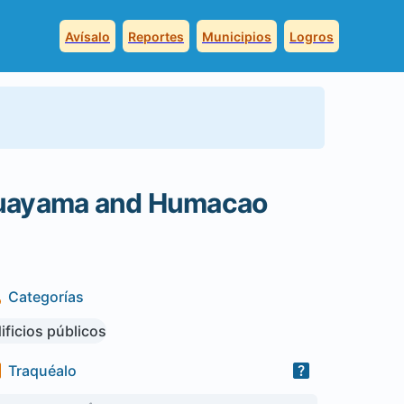
Avísalo
Reportes
Municipios
Logros
Guayama and Humacao
Categorías
ificios públicos
Traquéalo