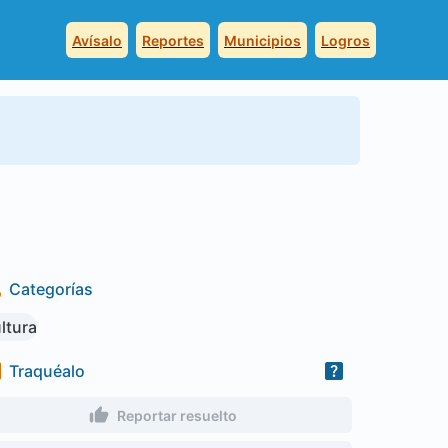
Avísalo
Reportes
Municipios
Logros
Categorías
ltura
Traquéalo
Reportar resuelto