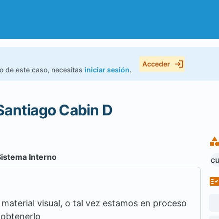
Acceder
do de este caso, necesitas
iniciar sesión
.
Santiago Cabin D
Sistema Interno
cu
aterial visual, o tal vez estamos en proceso
 obtenerlo