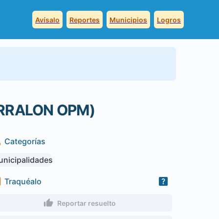
Avísalo
Reportes
Municipios
Logros
ORRALON OPM)
Categorías
nicipalidades
Traquéalo
Reportar resuelto