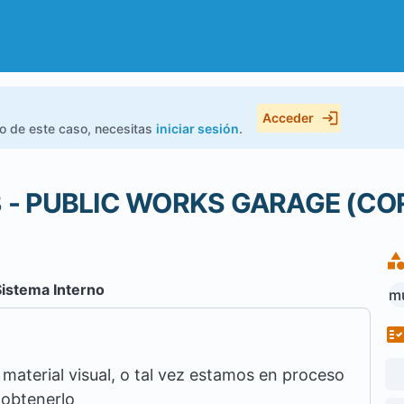
Acceder
do de este caso, necesitas
iniciar sesión
.
3 - PUBLIC WORKS GARAGE (C
Sistema Interno
mu
aterial visual, o tal vez estamos en proceso
 obtenerlo