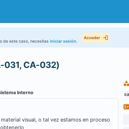
Acceder
do de este caso, necesitas
iniciar sesión
.
A-031, CA-032)
Sistema Interno
sa
aterial visual, o tal vez estamos en proceso
 obtenerlo